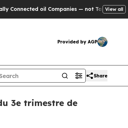
nnected oil Companies — not Taxpayers — the Cha
View all
Provided by AGP
Share
du 3e trimestre de