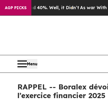
round 40%. Well, it Didn’t
As war With Iran Dro
AGP PICKS
Menu
RAPPEL -- Boralex dévoil
l’exercice financier 2025