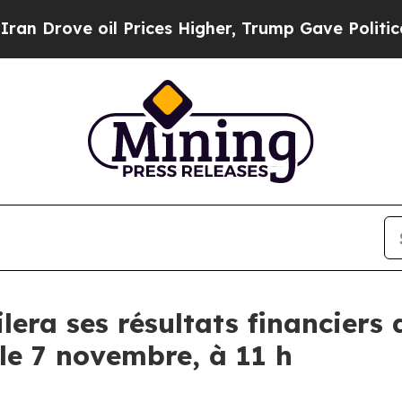
ve oil Prices Higher, Trump Gave Politically Co
era ses résultats financiers 
 le 7 novembre, à 11 h