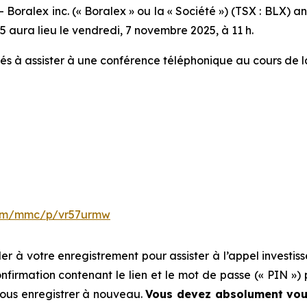
lex inc. (« Boralex » ou la « Société ») (TSX : BLX) ann
25 aura lieu le vendredi, 7 novembre 2025, à 11 h.
vités à assister à une conférence téléphonique au cours de l
.com/mmc/p/vr57urmw
r à votre enregistrement pour assister à l’appel investis
nfirmation contenant le lien et le mot de passe (« PIN ») 
vous enregistrer à nouveau.
Vous devez absolument vous