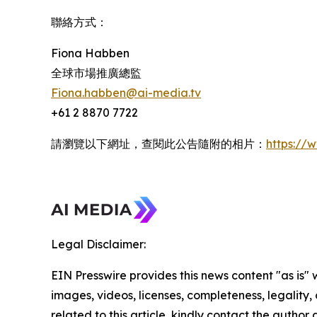
聯絡方式：
Fiona Habben
全球市場推廣總監
Fiona.habben@ai-media.tv
+61 2 8870 7722
請瀏覽以下網址，查閱此公告隨附的相片：
https:/
Legal Disclaimer:
EIN Presswire provides this news content "as is" 
images, videos, licenses, completeness, legality, o
related to this article, kindly contact the author