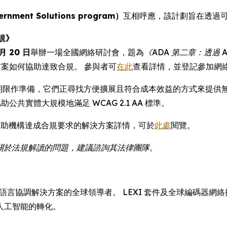
ent Solutions program）
互相呼應，該計劃旨在透過
規》
 月 20 日
舉辦一場全國網絡研討會，題為
《ADA 第二章：透過 
方案如何協助達致合規。 參與者可
在此
查看詳情，並登記參加網
章期限作準備，它們正尋找方便擴展且符合成本效益的方式來提供無障礙數碼
共實體大規模地滿足 WCAG 2.1 AA 標準。
a 協助機構達成合規要求的解決方案詳情，可於
此處
閱覽。
如有關於法規解讀的問題，建議諮詢其法律團隊。
翻譯、字幕和語言協調解決方案的全球領導者。 LEXI 套件及全球編
人工智能的轉化。