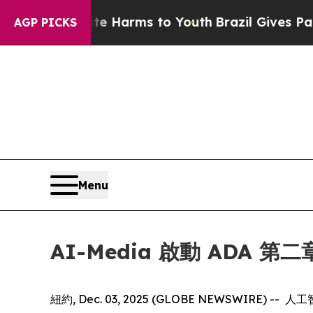
d to Abate Harms to Youth
Brazil Gives Parents S
AGP PICKS
Menu
AI-Media 啟動 ADA 
紐約, Dec. 03, 2025 (GLOBE NEWSW