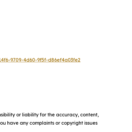
4f6-9709-4d60-9f5f-d86ef4a03fe2
ility or liability for the accuracy, content,
f you have any complaints or copyright issues