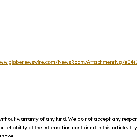
/www.globenewswire.com/NewsRoom/AttachmentNg/e04f1
without warranty of any kind. We do not accept any responsib
r reliability of the information contained in this article. I
 above.