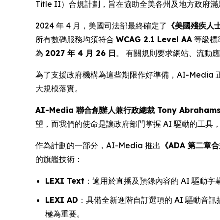
Title II）合規計劃，旨在協助全美各州及地方政
2024 年 4 月，美國司法部最終確定了
《美國殘疾人士法案
所有數碼服務均須符合
WCAG 2.1 Level AA
等級標
為
2027 年 4 月 26 日
。 有關規則要求網站、流動
為了支援政府機構為這些期限作好準備，AI-Med
大規模落實。
AI-Media 聯合創辦人兼行政總裁 Tony Abraham
望，而我們的使命是讓政府部門掌握 AI 驅動的工
作為計劃的一部分，AI-Media 推出
《ADA 第二章合規十
的旗艦技術：
LEXI Text
：適用於直播及預錄內容的 AI 驅動
LEXI AD
：具備全新進階自訂選項的 AI 驅動音訊
極為重要。