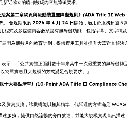
府滿足新近確立的聯邦數碼內容無障礙要求。
第二章網頁與流動裝置無障礙規則》(ADA Title II Web and Mob
準。 合規期限於
2026 年 4 月 24 日
開始，適用於服務超過 5
應用程式及多媒體內容必須設有無障礙功能，包括字幕、文字稿
ia 正展開為期數月的教育計劃，提供實用工具並提升大眾對其解
s
表示：「公共實體正面對數十年來其中一次最重要的無障礙轉型。
具，以簡單實惠且大規模的方式滿足合規要求。」
大要點清單》(10-Point ADA Title II Compliance Chec
字幕及謄寫服務，讓機構能以極其精準、低延遲的方式滿足 WCAG
描述服務，提供自然流暢的旁白敘述，並能大規模實現音訊描述，這方