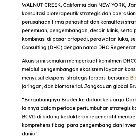
WALNUT CREEK, California dan NEW YORK, Jan
konsultasi bioterapeutik strategis dan operas
perusahaan firma penasihat dan konsultasi stra
penemuan, pengembangan, desain klinis, serta 
kombinasi di pasar ortopedi, perawatan luka, s
Consulting (DHC) dengan nama DHC Regenerati
Akuisisi ini semakin memperkuat komitmen DHC
melalui pengembangan ekosistem layanan konsu
menyusul ekspansi strategis terbaru bersama
Bi
jaringan, dan biomaterial. Jangkauan global Br
“Bergabungnya Bruder ke dalam keluarga Dark 
lainnya dalam periode pertumbuhan strategis k
BCVG di bidang kedokteran regeneratif memper
komprehensif bagi para pengembang dan invest
dunia."