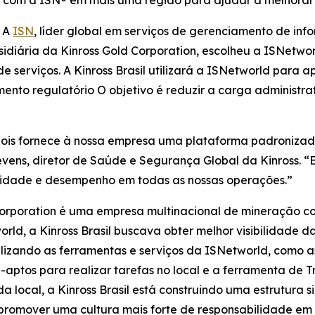
a com a ISN® em mais uma região para ajudar a melhorar
- A
ISN
, líder global em serviços de gerenciamento de inf
bsidiária da Kinross Gold Corporation, escolheu a ISNetwo
serviços. A Kinross Brasil utilizará a ISNetworld para ap
to regulatório O objetivo é reduzir a carga administrati
l, pois fornece à nossa empresa uma plataforma padroniza
vens, diretor de Saúde e Segurança Global da Kinross. “E
idade e desempenho em todas as nossas operações.”
orporation é uma empresa multinacional de mineração co
world, a Kinross Brasil buscava obter melhor visibilidade 
ilizando as ferramentas e serviços da ISNetworld, como 
-aptos para realizar tarefas no local e a ferramenta de 
 local, a Kinross Brasil está construindo uma estrutura s
romover uma cultura mais forte de responsabilidade em 