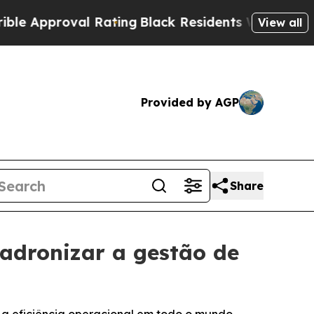
pproval Rating
Black Residents Warned of Abusive
View all
Provided by AGP
Share
padronizar a gestão de