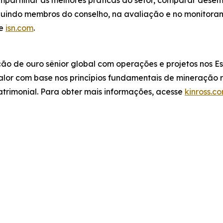
artilhar as melhores práticas do setor, comparar desemp
luindo membros do conselho, na avaliação e no monitoram
te
isn.com
.
 de ouro sênior global com operações e projetos nos Esta
lor com base nos princípios fundamentais de mineração r
atrimonial. Para obter mais informações, acesse
kinross.c