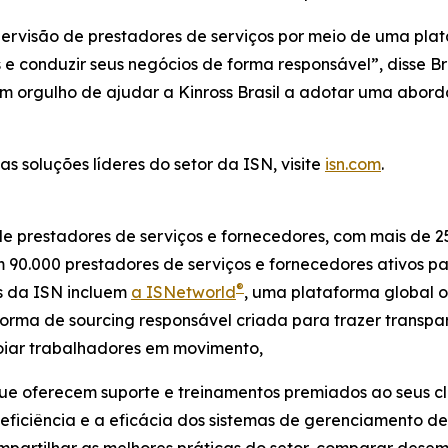
upervisão de prestadores de serviços por meio de uma pl
e conduzir seus negócios de forma responsável”, disse Br
em orgulho de ajudar a Kinross Brasil a adotar uma ab
s soluções líderes do setor da ISN, visite
isn.com
.
de prestadores de serviços e fornecedores, com mais de 2
om 90.000 prestadores de serviços e fornecedores ativos 
®
as da ISN incluem
a ISNetworld
, uma plataforma global o
forma de sourcing responsável criada para trazer transp
poiar trabalhadores em movimento,
que oferecem suporte e treinamentos premiados ao seus cl
a eficiência e a eficácia dos sistemas de gerenciamento 