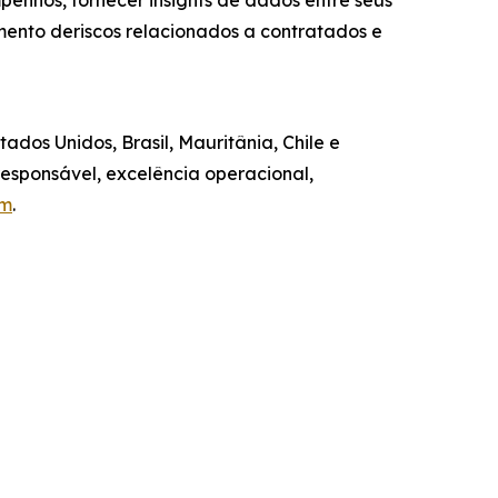
enhos, fornecer insights de dados entre seus
ento deriscos relacionados a contratados e
dos Unidos, Brasil, Mauritânia, Chile e
esponsável, excelência operacional,
om
.