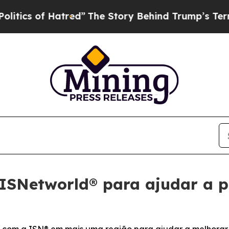
 of Hatred”
The Story Behind Trump’s Terrible A
a ISNetworld® para ajudar a 