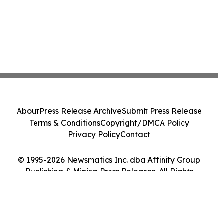
About
Press Release Archive
Submit Press Release
Terms & Conditions
Copyright/DMCA Policy
Privacy Policy
Contact
© 1995-2026 Newsmatics Inc. dba Affinity Group
Publishing & Mining Press Releases. All Rights
Reserved.
Cookie Settings / Your Privacy Choices