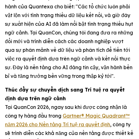
hành của Quantexa cho biết: "Các tổ chức luôn phải
vật lộn với tình trạng thiếu dữ liệu kết nối, và giờ đây
sự xuất hiện của AI đã làm nổi bật tình trạng thiếu hụt
ngữ cảnh. Tại QuanCon, chúng tôi đang đưa ra những
đổi mới và trình diễn cách các doanh nghiệp vượt
qua sự phân mảnh về dữ liệu và phân tích để tiến tới
việc ra quyết định dựa trên ngữ cảnh và kết nối thực
sự. Đây là nền tảng cho AI đáng tin cậy, vận hành bền
bỉ và tăng trưởng bền vững trong thập kỷ tới".
Thúc đẩy sự chuyển dịch sang Trí tuệ ra quyết
định dựa trên ngữ cảnh
Tại QuanCon 2026, ngay sau khi được công nhận là
công ty hàng đầu trong
Gartner® Magic Quadrant™
năm 2026 cho Nền tảng Trí tuệ ra quyết định
, công ty
sẽ trình diễn các khả năng của nền tảng được thiết kế