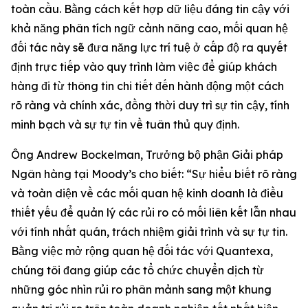
toàn cầu. Bằng cách kết hợp dữ liệu đáng tin cậy với
khả năng phân tích ngữ cảnh nâng cao, mối quan hệ
đối tác này sẽ đưa năng lực trí tuệ ở cấp độ ra quyết
định trực tiếp vào quy trình làm việc để giúp khách
hàng đi từ thông tin chi tiết đến hành động một cách
rõ ràng và chính xác, đồng thời duy trì sự tin cậy, tính
minh bạch và sự tự tin về tuân thủ quy định.
Ông Andrew Bockelman, Trưởng bộ phận Giải pháp
Ngân hàng tại Moody’s cho biết: “Sự hiểu biết rõ ràng
và toàn diện về các mối quan hệ kinh doanh là điều
thiết yếu để quản lý các rủi ro có mối liên kết lẫn nhau
với tính nhất quán, trách nhiệm giải trình và sự tự tin.
Bằng việc mở rộng quan hệ đối tác với Quantexa,
chúng tôi đang giúp các tổ chức chuyển dịch từ
những góc nhìn rủi ro phân mảnh sang một khung