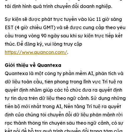
tái định hình quá trình chuyển đổi doanh nghiệp.
Sự kiện sẽ được phát trực tuyến vào lúc 11 giờ sáng
EST (4 giờ chiều GMT) và sẽ được cung cấp theo yêu
cầu trong vòng 90 ngày sau khi sự kiện trực tiếp kết
thúc. Để đăng ký, vui lòng truy cập
https://www.quancon.com/
.
Giới thiệu về Quantexa
Quantexa là một công ty phần mềm AI, phân tích và
dữ liệu toàn cầu, tiên phong trong lĩnh vực Trí tuệ ra
quyết định nhằm giúp các tổ chức đưa ra quyết định
tự tin dựa trên dữ liệu theo ngữ cảnh. Sử dụng những
tiến bộ mới nhất trong AI, Nền tảng Trí tuệ ra quyết
định của chúng tôi chuyển đổi dữ liệu phân mảnh rời
rạc thành thông tin chuyên sâu theo ngữ cảnh, có sự
kết nối để hỗ trợ quá trình chuyển đổi trọng tâm của