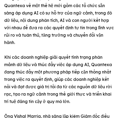
Quantexa về một thế hệ mới gồm các tổ chức sẵn
sàng áp dụng AI có sự hỗ trợ của ngữ cảnh, trong đó
dữ liệu, nội dung phân tích, AI và con người kết hợp
với nhau để đưa ra các quyết định tự tin trong lĩnh vực
rủi ro và tuân thủ, tăng trưởng và chuyển đổi vận
hành.
Khi các doanh nghiệp giải quyết tình trạng phân
mảnh dữ liệu và thúc đẩy việc áp dụng AI, Quantexa
đang thúc đẩy một phương pháp tiếp cận thống nhất
trong việc ra quyết định, giúp các doanh nghiệp kết
nối và đạt được giá trị tối đa từ các nguồn dữ liệu rời
rạc, tạo ra ngữ cảnh trong thế giới thực và triển khai
trí tuệ đáng tin cậy ở quy mô lớn.
Ông Vishal Marria, nhà sáng lập kiêm Giám đốc điều