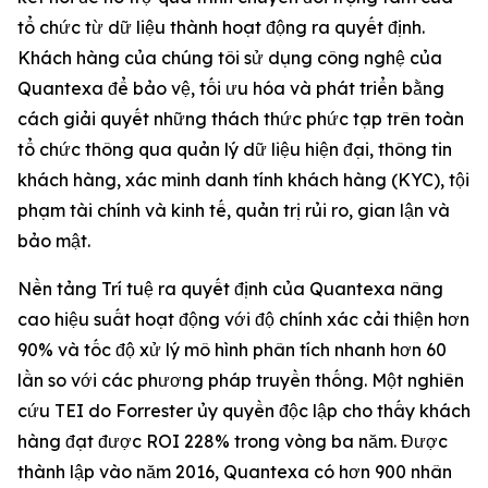
tổ chức từ dữ liệu thành hoạt động ra quyết định.
Khách hàng của chúng tôi sử dụng công nghệ của
Quantexa để bảo vệ, tối ưu hóa và phát triển bằng
cách giải quyết những thách thức phức tạp trên toàn
tổ chức thông qua quản lý dữ liệu hiện đại, thông tin
khách hàng, xác minh danh tính khách hàng (KYC), tội
phạm tài chính và kinh tế, quản trị rủi ro, gian lận và
bảo mật.
Nền tảng Trí tuệ ra quyết định của Quantexa nâng
cao hiệu suất hoạt động với độ chính xác cải thiện hơn
90% và tốc độ xử lý mô hình phân tích nhanh hơn 60
lần so với các phương pháp truyền thống. Một nghiên
cứu TEI do Forrester ủy quyền độc lập cho thấy khách
hàng đạt được ROI 228% trong vòng ba năm. Được
thành lập vào năm 2016, Quantexa có hơn 900 nhân