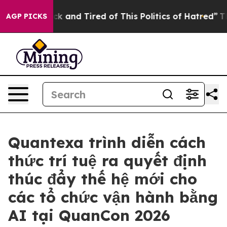
re Sick and Tired of This Politics of Hatred”
The Stor
AGP PICKS
Quantexa trình diễn cách
thức trí tuệ ra quyết định
thúc đẩy thế hệ mới cho
các tổ chức vận hành bằng
AI tại QuanCon 2026